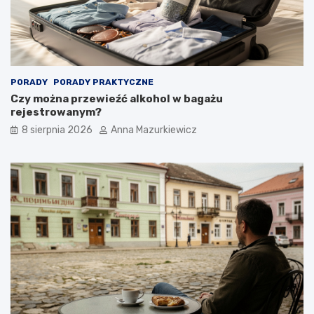
r
i
a
n
a
w
PORADY
PORADY PRAKTYCZNE
y
Czy można przewieźć alkohol w bagażu
c
rejestrowanym?
i
ą
8 sierpnia 2026
Anna Mazurkiewicz
g
n
i
ę
c
i
e
r
ę
k
i