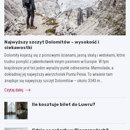
Najwyższy szczyt Dolomitów – wysokość i
ciekawostki
Dolomity kojarzą się z pionowymi ścianami, jasną skałą i widokami, które
trudno pomylić z jakimkolwiek innym pasmem w Europie. W tym
krajobrazie jest też jeden wyraźny punkt odniesienia: Marmolada, a
dokładniej jej najwyższy wierzchołek Punta Penia. To właśnie tam
znajduje się najwyższy szczyt Dolomitów – około 3343 m…
Czytaj dalej
Ile kosztuje bilet do Luwru?