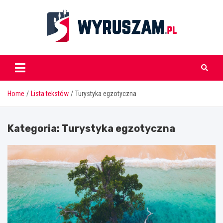
Skip
to
content
wyruszam.pl
Home
Lista tekstów
Turystyka egzotyczna
Kategoria:
Turystyka egzotyczna