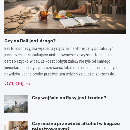
Czy na Bali jest drogo?
Bali to indonezyjska wyspa turystyczna, na której ceny potrafią być
jednocześnie zaskakująco niskie i wyraźnie zawyżone. Na miejscu
bardzo szybko widać, że koszt pobytu zależy nie tyle od samego
kierunku, ile od stylu podróżowania, lokalizacji noclegu i codziennych
nawyków. Jedna osoba przeżyje tam tydzień za budżet zbliżony do…
Czytaj dalej
Czy wejście na Rysy jest trudne?
Czy można przewieźć alkohol w bagażu
rejestrowanym?