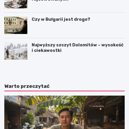
Czy w Bułgarii jest drogo?
Najwyższy szczyt Dolomitów – wysokość
i ciekawostki
S
H
z
i
l
s
a
t
k
o
Warto przeczytać
i
r
e
i
m
a
z
i
a
i
m
n
k
f
ó
o