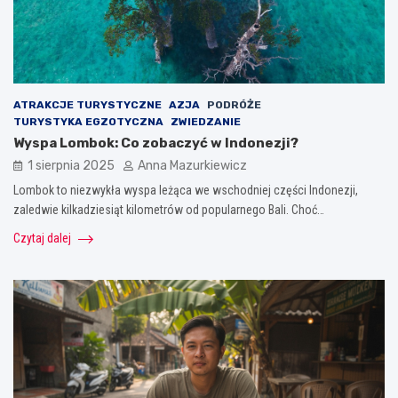
ATRAKCJE TURYSTYCZNE
AZJA
PODRÓŻE
TURYSTYKA EGZOTYCZNA
ZWIEDZANIE
Wyspa Lombok: Co zobaczyć w Indonezji?
1 sierpnia 2025
Anna Mazurkiewicz
Lombok to niezwykła wyspa leżąca we wschodniej części Indonezji,
zaledwie kilkadziesiąt kilometrów od popularnego Bali. Choć…
Czytaj dalej