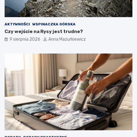
a
n
a
w
AKTYWNOŚCI
WSPINACZKA GÓRSKA
y
Czy wejście na Rysy jest trudne?
c
i
9 sierpnia 2026
Anna Mazurkiewicz
ą
g
n
i
ę
c
i
e
r
ę
k
i