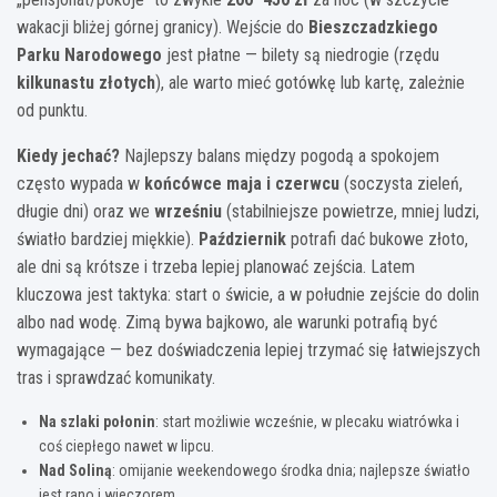
wakacji bliżej górnej granicy). Wejście do
Bieszczadzkiego
Parku Narodowego
jest płatne — bilety są niedrogie (rzędu
kilkunastu złotych
), ale warto mieć gotówkę lub kartę, zależnie
od punktu.
Kiedy jechać?
Najlepszy balans między pogodą a spokojem
często wypada w
końcówce maja i czerwcu
(soczysta zieleń,
długie dni) oraz we
wrześniu
(stabilniejsze powietrze, mniej ludzi,
światło bardziej miękkie).
Październik
potrafi dać bukowe złoto,
ale dni są krótsze i trzeba lepiej planować zejścia. Latem
kluczowa jest taktyka: start o świcie, a w południe zejście do dolin
albo nad wodę. Zimą bywa bajkowo, ale warunki potrafią być
wymagające — bez doświadczenia lepiej trzymać się łatwiejszych
tras i sprawdzać komunikaty.
Na szlaki połonin
: start możliwie wcześnie, w plecaku wiatrówka i
coś ciepłego nawet w lipcu.
Nad Soliną
: omijanie weekendowego środka dnia; najlepsze światło
jest rano i wieczorem.