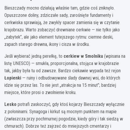
Bieszczady mocno działają właśnie tam, gdzie coś zniknęło.
Opuszczone doliny, zdziczałe sady, zarośnięte fundamenty i
cerkwiska sprawiają, że zwykły spacer zamienia się w czytanie
krajobrazu. Warto zobaczyć drewniane cerkwie — nie tylko jako
„zabytek”, ale jako element tutejszego rytmu: ciemne deski,
zapach starego drewna, ikony i cisza w środku.
Jeśli wybierać jedną perełkę, to
cerkiew w Smolniku
(wpisana na
listę UNESCO) — smukła, proporcjonalna, stojąca w krajobrazie
tak, jakby była tu od zawsze. Bardzo ciekawie wypada też rejon
Łopienki
— ruiny i odbudowywane ślady dawnej wsi, do których
idzie się przez las. To nie jest „atrakcja na 15 minut”; bardziej
miejsce, które prosi o zwolnienie kroku.
Lesko
potrafi zaskoczyć, gdy ktoś kojarzy Bieszczady wyłącznie
z połoninami. Synagoga i kirkut są mocnym punktem na mapie
(zwłaszcza przy pochmurnej pogodzie, kiedy góry i tak siedzą w
chmurach). Dobrze też zajrzeć do mniejszych cmentarzy i