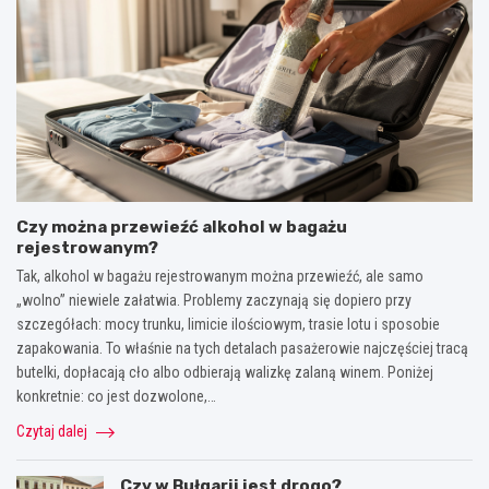
Czy można przewieźć alkohol w bagażu
rejestrowanym?
Tak, alkohol w bagażu rejestrowanym można przewieźć, ale samo
„wolno” niewiele załatwia. Problemy zaczynają się dopiero przy
szczegółach: mocy trunku, limicie ilościowym, trasie lotu i sposobie
zapakowania. To właśnie na tych detalach pasażerowie najczęściej tracą
butelki, dopłacają cło albo odbierają walizkę zalaną winem. Poniżej
konkretnie: co jest dozwolone,…
Czytaj dalej
Czy w Bułgarii jest drogo?