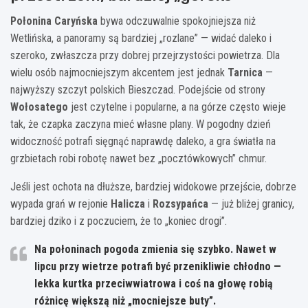
Połonina Caryńska
bywa odczuwalnie spokojniejsza niż
Wetlińska, a panoramy są bardziej „rozlane” — widać daleko i
szeroko, zwłaszcza przy dobrej przejrzystości powietrza. Dla
wielu osób najmocniejszym akcentem jest jednak
Tarnica
—
najwyższy szczyt polskich Bieszczad. Podejście od strony
Wołosatego
jest czytelne i popularne, a na górze często wieje
tak, że czapka zaczyna mieć własne plany. W pogodny dzień
widoczność potrafi sięgnąć naprawdę daleko, a gra światła na
grzbietach robi robotę nawet bez „pocztówkowych” chmur.
Jeśli jest ochota na dłuższe, bardziej widokowe przejście, dobrze
wypada grań w rejonie
Halicza
i
Rozsypańca
— już bliżej granicy,
bardziej dziko i z poczuciem, że to „koniec drogi”.
Na połoninach pogoda zmienia się szybko. Nawet w
lipcu przy wietrze potrafi być przenikliwie chłodno —
lekka kurtka przeciwwiatrowa i coś na głowę robią
różnicę większą niż „mocniejsze buty”.