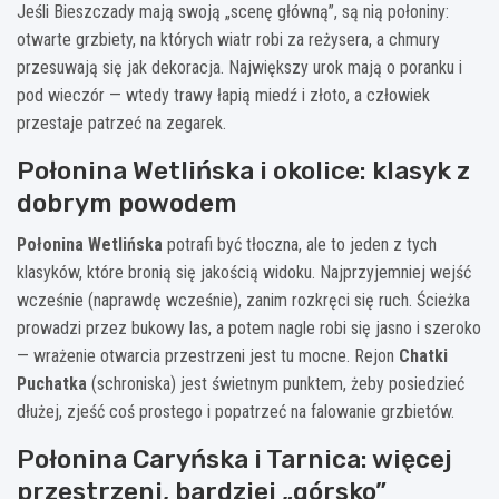
Jeśli Bieszczady mają swoją „scenę główną”, są nią połoniny:
otwarte grzbiety, na których wiatr robi za reżysera, a chmury
przesuwają się jak dekoracja. Największy urok mają o poranku i
pod wieczór — wtedy trawy łapią miedź i złoto, a człowiek
przestaje patrzeć na zegarek.
Połonina Wetlińska i okolice: klasyk z
dobrym powodem
Połonina Wetlińska
potrafi być tłoczna, ale to jeden z tych
klasyków, które bronią się jakością widoku. Najprzyjemniej wejść
wcześnie (naprawdę wcześnie), zanim rozkręci się ruch. Ścieżka
prowadzi przez bukowy las, a potem nagle robi się jasno i szeroko
— wrażenie otwarcia przestrzeni jest tu mocne. Rejon
Chatki
Puchatka
(schroniska) jest świetnym punktem, żeby posiedzieć
dłużej, zjeść coś prostego i popatrzeć na falowanie grzbietów.
Połonina Caryńska i Tarnica: więcej
przestrzeni, bardziej „górsko”