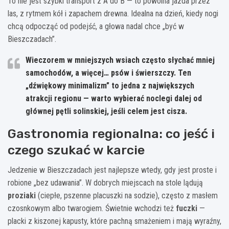
To nie jest szybki transport z A do B — to powolna jazda przez
las, z rytmem kół i zapachem drewna. Idealna na dzień, kiedy nogi
chcą odpocząć od podejść, a głowa nadal chce „być w
Bieszczadach”.
Wieczorem w mniejszych wsiach często słychać mniej
samochodów, a więcej… psów i świerszczy. Ten
„dźwiękowy minimalizm” to jedna z największych
atrakcji regionu — warto wybierać noclegi dalej od
głównej pętli solinskiej, jeśli celem jest cisza.
Gastronomia regionalna: co jeść i
czego szukać w karcie
Jedzenie w Bieszczadach jest najlepsze wtedy, gdy jest proste i
robione „bez udawania”. W dobrych miejscach na stole lądują
proziaki
(ciepłe, pszenne placuszki na sodzie), często z masłem
czosnkowym albo twarogiem. Świetnie wchodzi też
fuczki
—
placki z kiszonej kapusty, które pachną smażeniem i mają wyraźny,