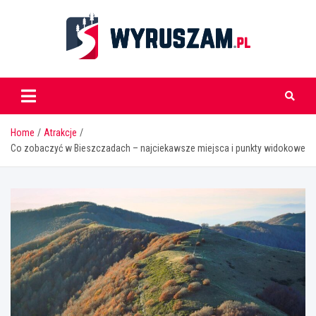
Skip
to
content
wyruszam.pl
Home
Atrakcje
Co zobaczyć w Bieszczadach – najciekawsze miejsca i punkty widokowe