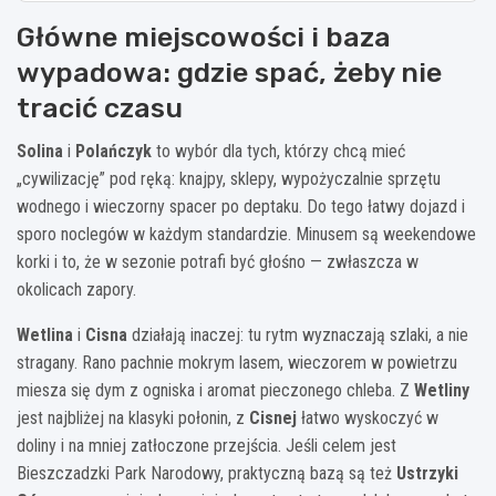
Główne miejscowości i baza
wypadowa: gdzie spać, żeby nie
tracić czasu
Solina
i
Polańczyk
to wybór dla tych, którzy chcą mieć
„cywilizację” pod ręką: knajpy, sklepy, wypożyczalnie sprzętu
wodnego i wieczorny spacer po deptaku. Do tego łatwy dojazd i
sporo noclegów w każdym standardzie. Minusem są weekendowe
korki i to, że w sezonie potrafi być głośno — zwłaszcza w
okolicach zapory.
Wetlina
i
Cisna
działają inaczej: tu rytm wyznaczają szlaki, a nie
stragany. Rano pachnie mokrym lasem, wieczorem w powietrzu
miesza się dym z ogniska i aromat pieczonego chleba. Z
Wetliny
jest najbliżej na klasyki połonin, z
Cisnej
łatwo wyskoczyć w
doliny i na mniej zatłoczone przejścia. Jeśli celem jest
Bieszczadzki Park Narodowy, praktyczną bazą są też
Ustrzyki