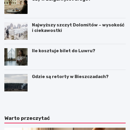
Najwyższy szczyt Dolomitów – wysokość
i ciekawostki
Ile kosztuje bilet do Luwru?
Gdzie są retorty w Bieszczadach?
S
H
z
i
l
s
a
t
k
o
Warto przeczytać
i
r
e
i
m
a