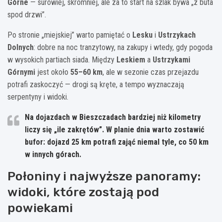
Górne
— surowiej, skromniej, ale za to start na szlak bywa „z buta
spod drzwi”.
Po stronie „miejskiej” warto pamiętać o
Lesku
i
Ustrzykach
Dolnych
: dobre na noc tranzytowy, na zakupy i wtedy, gdy pogoda
w wysokich partiach siada. Między
Leskiem
a
Ustrzykami
Górnymi
jest około
55–60 km
, ale w sezonie czas przejazdu
potrafi zaskoczyć — drogi są kręte, a tempo wyznaczają
serpentyny i widoki.
Na dojazdach w Bieszczadach bardziej niż kilometry
liczy się „ile zakrętów”. W planie dnia warto zostawić
bufor: dojazd 25 km potrafi zająć niemal tyle, co 50 km
w innych górach.
Połoniny i najwyższe panoramy:
widoki, które zostają pod
powiekami