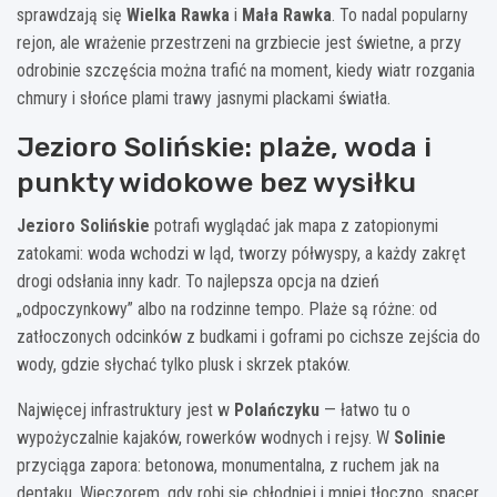
sprawdzają się
Wielka Rawka
i
Mała Rawka
. To nadal popularny
rejon, ale wrażenie przestrzeni na grzbiecie jest świetne, a przy
odrobinie szczęścia można trafić na moment, kiedy wiatr rozgania
chmury i słońce plami trawy jasnymi plackami światła.
Jezioro Solińskie: plaże, woda i
punkty widokowe bez wysiłku
Jezioro Solińskie
potrafi wyglądać jak mapa z zatopionymi
zatokami: woda wchodzi w ląd, tworzy półwyspy, a każdy zakręt
drogi odsłania inny kadr. To najlepsza opcja na dzień
„odpoczynkowy” albo na rodzinne tempo. Plaże są różne: od
zatłoczonych odcinków z budkami i goframi po cichsze zejścia do
wody, gdzie słychać tylko plusk i skrzek ptaków.
Najwięcej infrastruktury jest w
Polańczyku
— łatwo tu o
wypożyczalnie kajaków, rowerków wodnych i rejsy. W
Solinie
przyciąga zapora: betonowa, monumentalna, z ruchem jak na
deptaku. Wieczorem, gdy robi się chłodniej i mniej tłoczno, spacer