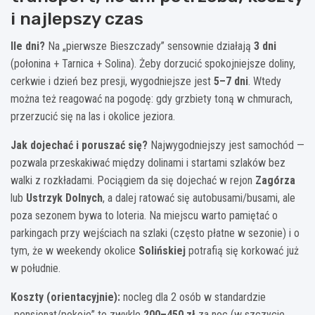
i najlepszy czas
Ile dni?
Na „pierwsze Bieszczady” sensownie działają
3 dni
(połonina + Tarnica + Solina). Żeby dorzucić spokojniejsze doliny,
cerkwie i dzień bez presji, wygodniejsze jest
5–7 dni
. Wtedy
można też reagować na pogodę: gdy grzbiety toną w chmurach,
przerzucić się na las i okolice jeziora.
Jak dojechać i poruszać się?
Najwygodniejszy jest samochód —
pozwala przeskakiwać między dolinami i startami szlaków bez
walki z rozkładami. Pociągiem da się dojechać w rejon
Zagórza
lub
Ustrzyk Dolnych
, a dalej ratować się autobusami/busami, ale
poza sezonem bywa to loteria. Na miejscu warto pamiętać o
parkingach przy wejściach na szlaki (często płatne w sezonie) i o
tym, że w weekendy okolice
Solińskiej
potrafią się korkować już
w południe.
Koszty (orientacyjnie):
nocleg dla 2 osób w standardzie
„pensjonat/pokoje” to zwykle
200–450 zł
za noc (w szczycie