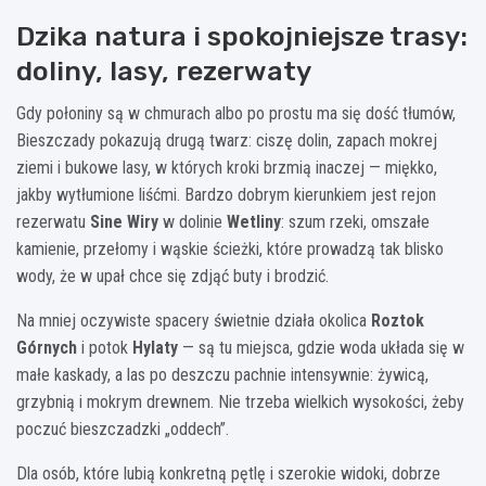
Dzika natura i spokojniejsze trasy:
doliny, lasy, rezerwaty
Gdy połoniny są w chmurach albo po prostu ma się dość tłumów,
Bieszczady pokazują drugą twarz: ciszę dolin, zapach mokrej
ziemi i bukowe lasy, w których kroki brzmią inaczej — miękko,
jakby wytłumione liśćmi. Bardzo dobrym kierunkiem jest rejon
rezerwatu
Sine Wiry
w dolinie
Wetliny
: szum rzeki, omszałe
kamienie, przełomy i wąskie ścieżki, które prowadzą tak blisko
wody, że w upał chce się zdjąć buty i brodzić.
Na mniej oczywiste spacery świetnie działa okolica
Roztok
Górnych
i potok
Hylaty
— są tu miejsca, gdzie woda układa się w
małe kaskady, a las po deszczu pachnie intensywnie: żywicą,
grzybnią i mokrym drewnem. Nie trzeba wielkich wysokości, żeby
poczuć bieszczadzki „oddech”.
Dla osób, które lubią konkretną pętlę i szerokie widoki, dobrze