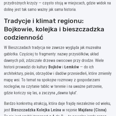
przydrożnych krzyży — często stoją w miejscach, gdzie widok na
dolinę jest tak samo ważny jak sama historia.
Tradycje i klimat regionu:
Bojkowie, kolejka i bieszczadzka
codzienność
W Bieszczadach tradycja nie zawsze wygląda jak muzealna
gablotka. Częściej to fragmenty: nazwy przysiółków, układ
dawnych pól, zdziczałe drzewa owocowe przy drodze. Wiele
historii prowadzi do kultury
Bojków
i
Łemków
— do ich
architektury, pieśni, obrzędów i śladów przesiedleń, które zmieniły
mapę wsi. To temat na spokojne rozmowy z gospodarzami
noclegów, na czytanie tablic w terenie i na uważne patrzenie,
gdzie kończy się las, a zaczyna „dawna łąka”.
Bardzo konkretną atrakcją, która daje frajdę niezależnie od wieku,
jest
Bieszczadzka Kolejka Leśna
w rejonie
Majdanu (Cisna)
.