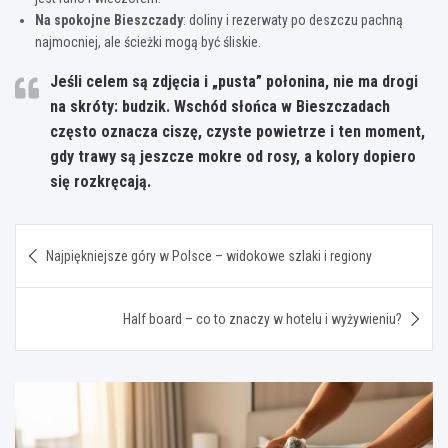
Na spokojne Bieszczady
: doliny i rezerwaty po deszczu pachną
najmocniej, ale ścieżki mogą być śliskie.
Jeśli celem są zdjęcia i „pusta” połonina, nie ma drogi
na skróty: budzik. Wschód słońca w Bieszczadach
często oznacza ciszę, czyste powietrze i ten moment,
gdy trawy są jeszcze mokre od rosy, a kolory dopiero
się rozkręcają.
Nawigacja
Najpiękniejsze góry w Polsce – widokowe szlaki i regiony
wpisu
Half board – co to znaczy w hotelu i wyżywieniu?