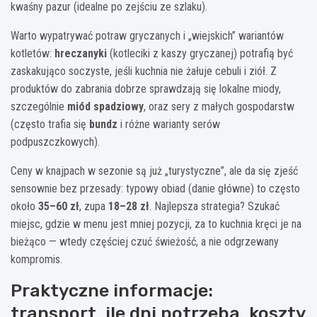
kwaśny pazur (idealne po zejściu ze szlaku).
Warto wypatrywać potraw gryczanych i „wiejskich” wariantów
kotletów:
hreczanyki
(kotleciki z kaszy gryczanej) potrafią być
zaskakująco soczyste, jeśli kuchnia nie żałuje cebuli i ziół. Z
produktów do zabrania dobrze sprawdzają się lokalne miody,
szczególnie
miód spadziowy
, oraz sery z małych gospodarstw
(często trafia się
bundz
i różne warianty serów
podpuszczkowych).
Ceny w knajpach w sezonie są już „turystyczne”, ale da się zjeść
sensownie bez przesady: typowy obiad (danie główne) to często
około
35–60 zł
, zupa
18–28 zł
. Najlepsza strategia? Szukać
miejsc, gdzie w menu jest mniej pozycji, za to kuchnia kręci je na
bieżąco — wtedy częściej czuć świeżość, a nie odgrzewany
kompromis.
Praktyczne informacje:
transport, ile dni potrzeba, koszty