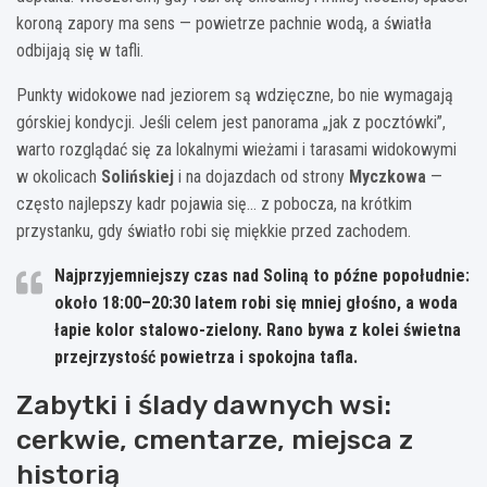
koroną zapory ma sens — powietrze pachnie wodą, a światła
odbijają się w tafli.
Punkty widokowe nad jeziorem są wdzięczne, bo nie wymagają
górskiej kondycji. Jeśli celem jest panorama „jak z pocztówki”,
warto rozglądać się za lokalnymi wieżami i tarasami widokowymi
w okolicach
Solińskiej
i na dojazdach od strony
Myczkowa
—
często najlepszy kadr pojawia się… z pobocza, na krótkim
przystanku, gdy światło robi się miękkie przed zachodem.
Najprzyjemniejszy czas nad Soliną to późne popołudnie:
około
18:00–20:30
latem robi się mniej głośno, a woda
łapie kolor stalowo-zielony. Rano bywa z kolei świetna
przejrzystość powietrza i spokojna tafla.
Zabytki i ślady dawnych wsi:
cerkwie, cmentarze, miejsca z
historią