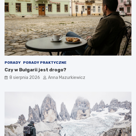
i
k
s
i
t
m
o
r
i
a
n
a
w
y
PORADY
PORADY PRAKTYCZNE
c
Czy w Bułgarii jest drogo?
i
ą
8 sierpnia 2026
Anna Mazurkiewicz
g
n
i
ę
c
i
e
r
ę
k