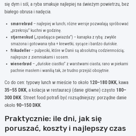
się dym i sól, a ryba smakuje najlepiej na świeżym powietrzu, bez
białego obrusa i nadęcia.
smørrebrød
– najlepiej w lunch; różne wersje pozwalają spróbować
„przekroju” kuchni w godzinę.
stjerneskud
(„spadająca gwiazda”) – kanapka z rybą: zwykle
smażona i gotowana ryba + krewetki; sycące i bardzo duńskie.
frikadeller
– pulpeciki, które w Danii są absolutną codziennością;
najlepsze z ziemniakami i sosem.
wienerbrød
– „duńskie ciastko” z warstwami ciasta; rano w piekarni
pachnie masłem i wanilią tak, że trudno przejść obojętnie.
Co do cen: typowy lunch w mieście to około
120–180 DKK
, kawa
35–55 DKK
, a kolacja w restauracji (danie główne) często
180–
300 DKK
. Street food potrafi być rozsądniejszy: porządne danie
około
90–150 DKK
.
Praktycznie: ile dni, jak się
poruszać, koszty i najlepszy czas