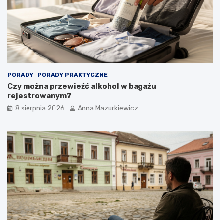
t
m
o
r
i
a
n
a
w
PORADY
PORADY PRAKTYCZNE
y
Czy można przewieźć alkohol w bagażu
c
rejestrowanym?
i
ą
8 sierpnia 2026
Anna Mazurkiewicz
g
n
i
ę
c
i
e
r
ę
k
i