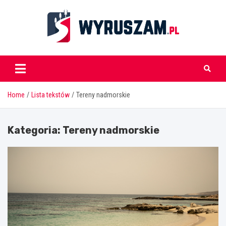
Skip
to
content
wyruszam.pl
Home
Lista tekstów
Tereny nadmorskie
Kategoria:
Tereny nadmorskie