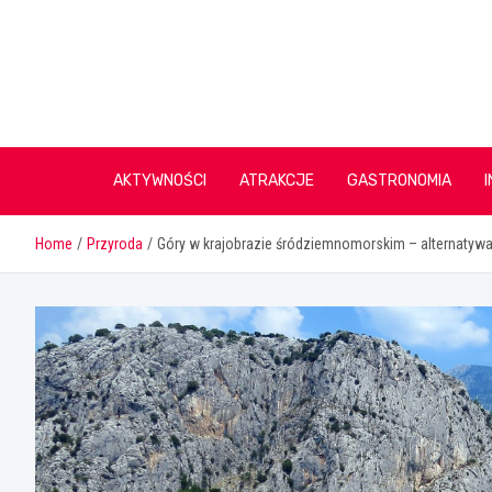
Skip
to
content
AKTYWNOŚCI
ATRAKCJE
GASTRONOMIA
Home
Przyroda
Góry w krajobrazie śródziemnomorskim – alternatywa