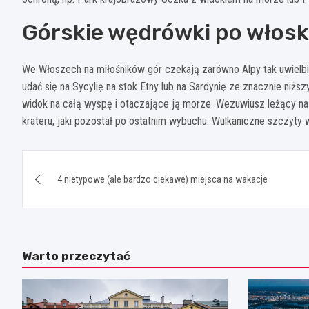
Górskie wędrówki po włos
We Włoszech na miłośników gór czekają zarówno Alpy tak uwielbian
udać się na Sycylię na stok Etny lub na Sardynię ze znacznie ni
widok na całą wyspę i otaczające ją morze. Wezuwiusz leżący na 
krateru, jaki pozostał po ostatnim wybuchu. Wulkaniczne szczyt
Nawigacja
4 nietypowe (ale bardzo ciekawe) miejsca na wakacje
wpisu
Warto przeczytać