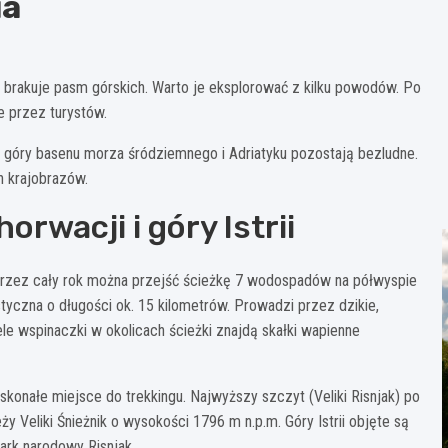
ia
brakuje pasm górskich. Warto je eksplorować z kilku powodów. Po
e przez turystów.
 góry basenu morza śródziemnego i Adriatyku pozostają bezludne.
h krajobrazów.
rwacji i góry Istrii
rzez cały rok można przejść ścieżkę 7 wodospadów na półwyspie
styczna o długości ok. 15 kilometrów. Prowadzi przez dzikie,
ele wspinaczki w okolicach ścieżki znajdą skałki wapienne
oskonałe miejsce do trekkingu. Najwyższy szczyt (Veliki Risnjak) po
y Veliki Śnieżnik o wysokości 1796 m n.p.m. Góry Istrii objęte są
ark narodowy Risnjak.