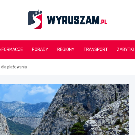
wyruszam.pl
INFORMACJE
PORADY
REGIONY
TRANSPORT
ZABYTKI
 dla plażowania