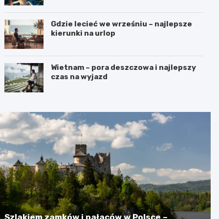
Gdzie lecieć we wrześniu – najlepsze
kierunki na urlop
Wietnam – pora deszczowa i najlepszy
czas na wyjazd
Szlakiem zamków i pałaców w Polsce –