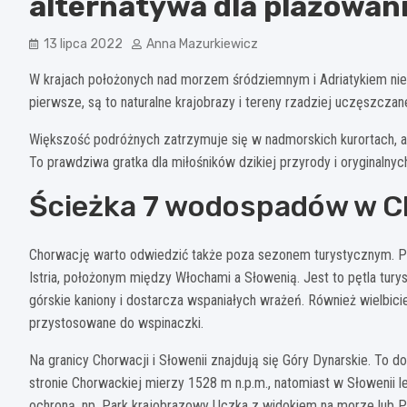
alternatywa dla plażowan
13 lipca 2022
Anna Mazurkiewicz
W krajach położonych nad morzem śródziemnym i Adriatykiem nie 
pierwsze, są to naturalne krajobrazy i tereny rzadziej uczęszczan
Większość podróżnych zatrzymuje się w nadmorskich kurortach, a
To prawdziwa gratka dla miłośników dzikiej przyrody i oryginalnyc
Ścieżka 7 wodospadów w Cho
Chorwację warto odwiedzić także poza sezonem turystycznym. P
Istria, położonym między Włochami a Słowenią. Jest to pętla tury
górskie kaniony i dostarcza wspaniałych wrażeń. Również wielbici
przystosowane do wspinaczki.
Na granicy Chorwacji i Słowenii znajdują się Góry Dynarskie. To d
stronie Chorwackiej mierzy 1528 m n.p.m., natomiast w Słowenii leż
ochroną, np. Park krajobrazowy Uczka z widokiem na morze lub P