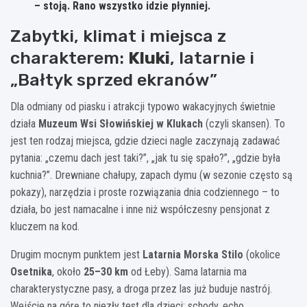
– stoją. Rano wszystko idzie płynniej.
Zabytki, klimat i miejsca z
charakterem:
Kluki
, latarnie i
„Bałtyk sprzed ekranów”
Dla odmiany od piasku i atrakcji typowo wakacyjnych świetnie
działa
Muzeum Wsi Słowińskiej w Klukach
(czyli skansen). To
jest ten rodzaj miejsca, gdzie dzieci nagle zaczynają zadawać
pytania: „czemu dach jest taki?”, „jak tu się spało?”, „gdzie była
kuchnia?”. Drewniane chałupy, zapach dymu (w sezonie często są
pokazy), narzędzia i proste rozwiązania dnia codziennego – to
działa, bo jest namacalne i inne niż współczesny pensjonat z
kluczem na kod.
Drugim mocnym punktem jest
Latarnia Morska Stilo
(okolice
Osetnika
, około
25–30 km
od Łeby). Sama latarnia ma
charakterystyczne pasy, a droga przez las już buduje nastrój.
Wejście na górę to niezły test dla dzieci: schody, echo,