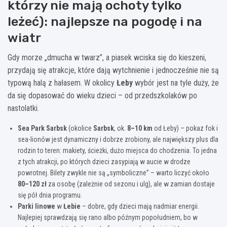
którzy nie mają ochoty tylko
leżeć): najlepsze na pogodę i na
wiatr
Gdy morze „dmucha w twarz”, a piasek wciska się do kieszeni,
przydają się atrakcje, które dają wytchnienie i jednocześnie nie są
typową halą z hałasem. W okolicy
Łeby
wybór jest na tyle duży, że
da się dopasować do wieku dzieci – od przedszkolaków po
nastolatki.
Sea Park Sarbsk
(okolice
Sarbsk
, ok.
8–10 km
od Łeby) – pokaz fok i
sea-lionów jest dynamiczny i dobrze zrobiony, ale największy plus dla
rodzin to teren: makiety, ścieżki, dużo miejsca do chodzenia. To jedna
z tych atrakcji, po których dzieci zasypiają w aucie w drodze
powrotnej. Bilety zwykle nie są „symboliczne” – warto liczyć około
80–120 zł
za osobę (zależnie od sezonu i ulg), ale w zamian dostaje
się pół dnia programu.
Parki linowe
w
Łebie
– dobre, gdy dzieci mają nadmiar energii.
Najlepiej sprawdzają się rano albo późnym popołudniem, bo w