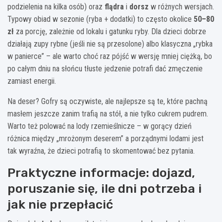
podzielenia na kilka osób) oraz
flądra
i
dorsz
w różnych wersjach.
Typowy obiad w sezonie (ryba + dodatki) to często okolice
50–80
zł
za porcję, zależnie od lokalu i gatunku ryby. Dla dzieci dobrze
działają zupy rybne (jeśli nie są przesolone) albo klasyczna „rybka
w panierce” – ale warto choć raz pójść w wersję mniej ciężką, bo
po całym dniu na słońcu tłuste jedzenie potrafi dać zmęczenie
zamiast energii.
Na deser? Gofry są oczywiste, ale najlepsze są te, które pachną
masłem jeszcze zanim trafią na stół, a nie tylko cukrem pudrem.
Warto też polować na lody rzemieślnicze – w gorący dzień
różnica między „mrożonym deserem” a porządnymi lodami jest
tak wyraźna, że dzieci potrafią to skomentować bez pytania.
Praktyczne informacje: dojazd,
poruszanie się, ile dni potrzeba i
jak nie przepłacić