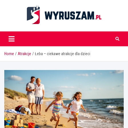
Skip
to
content
wyruszam.pl
Home
Atrakcje
Łeba – ciekawe atrakcje dla dzieci