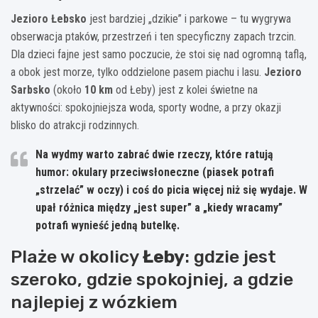
Jezioro Łebsko
jest bardziej „dzikie” i parkowe – tu wygrywa
obserwacja ptaków, przestrzeń i ten specyficzny zapach trzcin.
Dla dzieci fajne jest samo poczucie, że stoi się nad ogromną taflą,
a obok jest morze, tylko oddzielone pasem piachu i lasu.
Jezioro
Sarbsko
(około
10 km
od Łeby) jest z kolei świetne na
aktywności: spokojniejsza woda, sporty wodne, a przy okazji
blisko do atrakcji rodzinnych.
Na wydmy warto zabrać dwie rzeczy, które ratują
humor: okulary przeciwsłoneczne (piasek potrafi
„strzelać” w oczy) i coś do picia więcej niż się wydaje. W
upał różnica między „jest super” a „kiedy wracamy”
potrafi wynieść jedną butelkę.
Plaże w okolicy
Łeby
: gdzie jest
szeroko, gdzie spokojniej, a gdzie
najlepiej z wózkiem