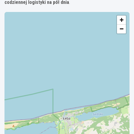
codziennej logistyki na pół dnia
.
+
−