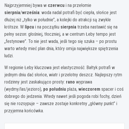
Najprzyjemniej bywa w
czerwcu
i na przełomie
sierpnia
/
września
: woda nadal potrafi być ciepła, słońce jest
dłużej niż „tylko w południe”, a kolejki do atrakcji są zwykle
krótsze. W
lipcu
i na początku
sierpnia
trzeba nastawić się na
pełny sezon: głośniej, tłoczniej, a w centrum Łeby tempo jest
„festynowe”. To nie jest wada, jeśli tego się szuka – po prostu
warto wtedy mieć plan dnia, który omija największe spiętrzenia
ludzi.
W regionie Łeby kluczowa jest elastyczność: Bałtyk potrafi w
jednym dniu dać słońce, wiatr i przelotny deszcz. Najlepszy rytm
rodzinny jest zaskakująco prosty:
rano
wyprawa
(wydmy/las/jezioro),
po południu
plaża,
wieczorem
spacer i coś
dobrego do jedzenia. Wtedy nawet jeśli pogoda robi fochy, dzień
się nie rozsypuje – zawsze zostaje konkretny „główny punkt” i
przyjemna końcówka.
Nawigacja