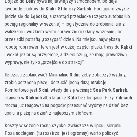
Dojazd do
Łeby
bywa najłatwiejszy samochodem, bo daje
swobodę skoków do
Kluki
,
Stilo
czy
Sarbsk
. Pociągiem zwykle
jedzie się do
Lęborka
, a stamtąd przesiadka (często autobus lub
pociąg regionalny w sezonie) – logistycznie do zrobienia, ale z
walizkami i wózkiem warto sprawdzić rozkłady wcześniej, bo
przesiadki potrafią „rozsypać” dzień. Na miejscu największą
robotę robi rower: teren jest w dużej części płaski, trasy do
Rąbki
i wokół jezior są przyjemne, a dzieci czują, że mają prawdziwą
wyprawę, nie tylko „przejście do atrakcji”.
Ile czasu zaplanować? Minimalnie
3 dni
, żeby zobaczyć wydmy,
zrobić porządną plażę i dorzucić jedną dużą atrakcję.
Komfortowo jest
5 dni
: wtedy da się wcisnąć
Sea Park Sarbsk
,
skansen w
Klukach
albo latarnię
Stilo
bez biegania. Przy
7 dniach
można już reagować na pogodę: przesunąć wydmy na dzień bez
upału, a plażę na dzień z najlepszym słońcem.
Koszty w sezonie rosną szybko, zwłaszcza w lipcu i sierpniu.
Poza noclegami (tu rozstrzał jest ogromny) warto policzyć