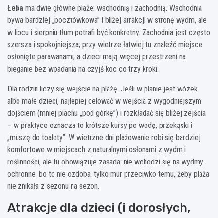
Łeba
ma dwie główne plaże: wschodnią i zachodnią. Wschodnia
bywa bardziej „pocztówkowa” i bliżej atrakcji w stronę wydm, ale
w lipcu i sierpniu tłum potrafi być konkretny. Zachodnia jest często
szersza i spokojniejsza; przy wietrze łatwiej tu znaleźć miejsce
osłonięte parawanami, a dzieci mają więcej przestrzeni na
bieganie bez wpadania na czyjś koc co trzy kroki.
Dla rodzin liczy się wejście na plażę. Jeśli w planie jest wózek
albo małe dzieci, najlepiej celować w wejścia z wygodniejszym
dojściem (mniej piachu „pod górkę”) i rozkładać się bliżej zejścia
– w praktyce oznacza to krótsze kursy po wodę, przekąski i
„muszę do toalety”. W wietrzne dni plażowanie robi się bardziej
komfortowe w miejscach z naturalnymi osłonami z wydm i
roślinności, ale tu obowiązuje zasada: nie wchodzi się na wydmy
ochronne, bo to nie ozdoba, tylko mur przeciwko temu, żeby plaża
nie znikała z sezonu na sezon.
Atrakcje dla dzieci (i dorosłych,