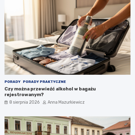
n
i
ę
c
i
e
r
ę
k
i
PORADY
PORADY PRAKTYCZNE
Czy można przewieźć alkohol w bagażu
rejestrowanym?
8 sierpnia 2026
Anna Mazurkiewicz