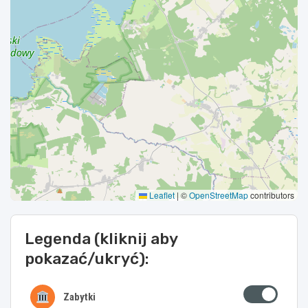
Leaflet
|
©
OpenStreetMap
contributors
Legenda (kliknij aby
pokazać/ukryć):
Zabytki