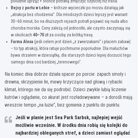
południe uprząż + słońce potrafią zmęczyć szybciej niż trasa.
Rejsy z portu w Łebie
– krótsze wycieczki po morzu działają jak
„atrakcja bez chodzenia”. Dla młodszych dzieci lepszy jest wariant
30–60 minut, bo na dłuższych rejsach potrafi pojawić się nuda albo
choroba morska. Ceny zależą od jednostki, ale często zaczynają się
w okolicach
40–70 zł
za osobę za krótką trasę.
Farma Alexa
(jeśli celem jest dzień „z zwierzakami” i placem zabaw)
– to typ atrakcji, która ratuje pochmurne popołudnie. Dla maluchów
bywa strzałem w dziesiątkę, dla starszych dzieci lepiej dorzucić tego
samego dnia coś bardziej „terenowego”.
Na koniec dnia dobrze działa spacer po porcie: zapach smoły i
drewna, skrzypienie lin, mewy krzyczące nad głową i rybacki
klimat, którego nie da się podrobić. Dzieci zwykle lubią liczenie
kutrów i oglądanie, co akurat jest rozładowywane – a dorośli mają
wreszcie tempo „na luzie”, bez gonienia z punktu do punktu.
Jeśli w planie jest
Sea Park Sarbsk
, najlepiej wejść
możliwie wcześnie. W środku dnia robią się kolejki do
najbardziej obleganych stref, a dzieci zamiast oglądać