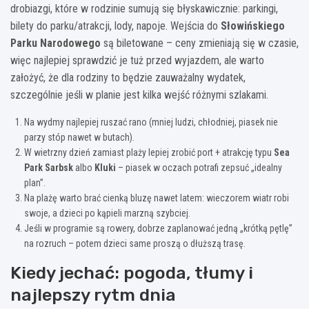
drobiazgi, które w rodzinie sumują się błyskawicznie: parkingi,
bilety do parku/atrakcji, lody, napoje. Wejścia do
Słowińskiego
Parku Narodowego
są biletowane – ceny zmieniają się w czasie,
więc najlepiej sprawdzić je tuż przed wyjazdem, ale warto
założyć, że dla rodziny to będzie zauważalny wydatek,
szczególnie jeśli w planie jest kilka wejść różnymi szlakami.
Na wydmy najlepiej ruszać rano (mniej ludzi, chłodniej, piasek nie
parzy stóp nawet w butach).
W wietrzny dzień zamiast plaży lepiej zrobić port + atrakcję typu
Sea
Park Sarbsk
albo
Kluki
– piasek w oczach potrafi zepsuć „idealny
plan”.
Na plażę warto brać cienką bluzę nawet latem: wieczorem wiatr robi
swoje, a dzieci po kąpieli marzną szybciej.
Jeśli w programie są rowery, dobrze zaplanować jedną „krótką pętlę”
na rozruch – potem dzieci same proszą o dłuższą trasę.
Kiedy jechać: pogoda, tłumy i
najlepszy rytm dnia