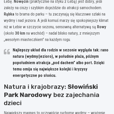
Łebę.
Nowęcin
(praktycznie na styku z Łebą) jest dobry, jeśli
zależy na ciszy i szybkim dojeździe do atrakcji samochodem.
Rąbka
to brama do parku – tu zaczynają się kluczowe szlaki na
wydmy i nad jeziora. A jeśli komuś marzy się spokojniejszy klimat
niż w Łebie w szczycie sezonu, sensowną alternatywą są
Rowy
(około
30 km
na wschód) – nadal blisko natury, z mniejszym
„wesołym miasteczkiem” na każdym rogu.
Najlepszy układ dla rodzin w sezonie wygląda tak: rano
natura (wydmy/jezioro), w południe plaża, późnym
popołudniem atrakcja „pod dachem” albo port. Dzięki
temu omija się największe kolejki i kryzysy
energetyczne po słońcu.
Natura i krajobrazy:
Słowiński
Park Narodowy
bez zajechania
dzieci
Największy magnes to oczywiście ruchome wydmy – wrażenie