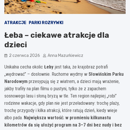
ATRAKCJE
PARKI ROZRYWKI
Łeba – ciekawe atrakcje dla
dzieci
2 czerwca 2026
Anna Mazurkiewicz
Unikalna cecha okolic
Łeby
jest taka, że krajobraz potrafi
„wędrować” – dosłownie. Ruchome wydmy w
Słowińskim Parku
Narodowym
przesypują się z wiatrem, a dzieci mają wrażenie,
jakby trafiły na plan filmu o pustyni, tylko że z zapachem
sosnowego lasu i słoną bryzą w tle. Ten region najlepiej „robi”
rodzinne wakacje, gdy plan nie jest przeładowany: trochę plaży,
trochę przygody i kilka atrakcji, które ratują dzień, kiedy wieje
albo pada.
Największa wartość: w promieniu kilkunastu
kilometrów da się ułożyć program na 3–7 dni bez nudy i bez