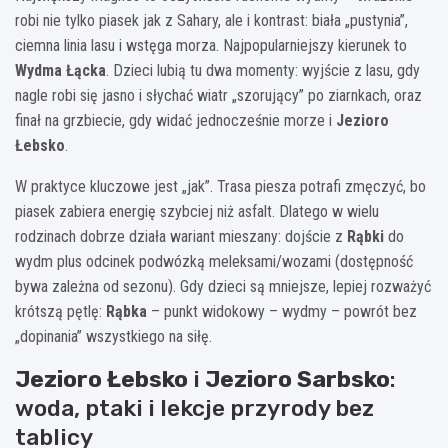
robi nie tylko piasek jak z Sahary, ale i kontrast: biała „pustynia”,
ciemna linia lasu i wstęga morza. Najpopularniejszy kierunek to
Wydma Łącka
. Dzieci lubią tu dwa momenty: wyjście z lasu, gdy
nagle robi się jasno i słychać wiatr „szorujący” po ziarnkach, oraz
finał na grzbiecie, gdy widać jednocześnie morze i
Jezioro
Łebsko
.
W praktyce kluczowe jest „jak”. Trasa piesza potrafi zmęczyć, bo
piasek zabiera energię szybciej niż asfalt. Dlatego w wielu
rodzinach dobrze działa wariant mieszany: dojście z
Rąbki
do
wydm plus odcinek podwózką meleksami/wozami (dostępność
bywa zależna od sezonu). Gdy dzieci są mniejsze, lepiej rozważyć
krótszą pętlę:
Rąbka
– punkt widokowy – wydmy – powrót bez
„dopinania” wszystkiego na siłę.
Jezioro Łebsko
i
Jezioro Sarbsko
:
woda, ptaki i lekcje przyrody bez
tablicy