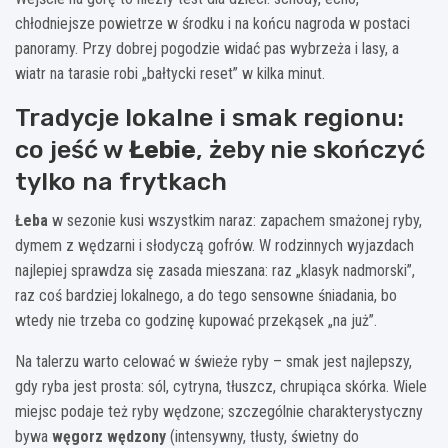
chłodniejsze powietrze w środku i na końcu nagroda w postaci
panoramy. Przy dobrej pogodzie widać pas wybrzeża i lasy, a
wiatr na tarasie robi „bałtycki reset” w kilka minut.
Tradycje lokalne i smak regionu:
co jeść w
Łebie
, żeby nie skończyć
tylko na frytkach
Łeba
w sezonie kusi wszystkim naraz: zapachem smażonej ryby,
dymem z wędzarni i słodyczą gofrów. W rodzinnych wyjazdach
najlepiej sprawdza się zasada mieszana: raz „klasyk nadmorski”,
raz coś bardziej lokalnego, a do tego sensowne śniadania, bo
wtedy nie trzeba co godzinę kupować przekąsek „na już”.
Na talerzu warto celować w świeże ryby – smak jest najlepszy,
gdy ryba jest prosta: sól, cytryna, tłuszcz, chrupiąca skórka. Wiele
miejsc podaje też ryby wędzone; szczególnie charakterystyczny
bywa
węgorz wędzony
(intensywny, tłusty, świetny do