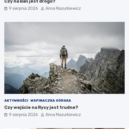
Czy na Bali jest drogo?
P
z
9 sierpnia 2026
Anna Mazurkiewicz
o
u
l
B
s
a
c
ł
e
t
–
y
h
c
i
k
s
i
t
m
o
r
i
a
n
a
w
AKTYWNOŚCI
WSPINACZKA GÓRSKA
y
Czy wejście na Rysy jest trudne?
c
i
9 sierpnia 2026
Anna Mazurkiewicz
ą
g