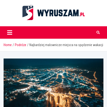
Skip
to
content
wyruszam.pl
Home
Podróże
Najbardziej malownicze miejsca na spędzenie wakacji