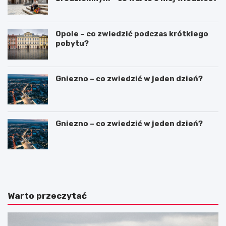
Opole – co zwiedzić podczas krótkiego
pobytu?
Gniezno – co zwiedzić w jeden dzień?
Gniezno – co zwiedzić w jeden dzień?
S
H
z
i
l
s
a
t
k
o
Warto przeczytać
i
r
e
i
m
a
z
i