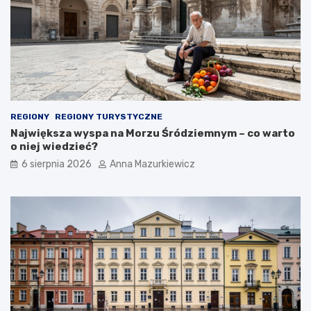
s
i
t
m
o
r
i
a
n
a
w
REGIONY
REGIONY TURYSTYCZNE
y
Największa wyspa na Morzu Śródziemnym – co warto
c
o niej wiedzieć?
i
ą
6 sierpnia 2026
Anna Mazurkiewicz
g
n
i
ę
c
i
e
r
ę
k
i